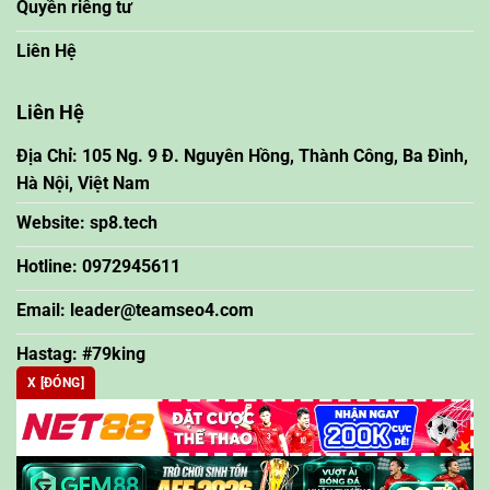
Quyền riêng tư
Liên Hệ
Liên Hệ
Địa Chỉ: 105 Ng. 9 Đ. Nguyên Hồng, Thành Công, Ba Đình,
Hà Nội, Việt Nam
Website: sp8.tech
Hotline: 0972945611
Email:
leader@teamseo4.com
Hastag: #79king
X [ĐÓNG]
nhà cái uy tín