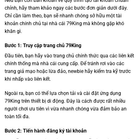
Nếu bạn còn băn khoăn về quy trình tạo tài khoản chuẩn
chỉnh, hãy tham khảo ngay các bước đơn giản dưới đây.
Chỉ cần làm theo, bạn sẽ nhanh chóng sở hữu một tài
khoản chính chủ tại nhà cái 79King mà không gặp khó
khăn gì.
Bước 1: Truy cập trang chủ 79King
Đầu tiên, bạn hãy vào trang chủ chính thức qua các liên kết
chính thống mà nhà cái cung cấp. Để tránh rơi vào các
trang giả mạo hoặc lừa đảo, newbie hãy kiểm tra kỹ trước
khi nhấp vào liên kết.
Ngoài ra, bạn có thể lựa chọn tải và cài đặt ứng dụng
79King trên thiết bị di động. Đây là cách được rất nhiều
người chơi ưu tiên vì vừa nhanh chóng vừa đảm bảo an
toàn tối đa.
Bước 2: Tiến hành đăng ký tài khoản