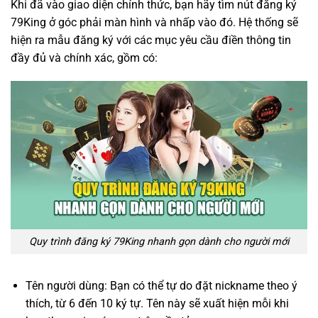
Khi đã vào giao diện chính thức, bạn hãy tìm nút
đăng ký
79King
ở góc phải màn hình và nhấp vào đó. Hệ thống sẽ
hiện ra mẫu đăng ký với các mục yêu cầu điền thông tin
đầy đủ và chính xác, gồm có:
Quy trình đăng ký 79King nhanh gọn dành cho người mới
Tên người dùng: Bạn có thể tự do đặt nickname theo ý
thích, từ 6 đến 10 ký tự. Tên này sẽ xuất hiện mỗi khi