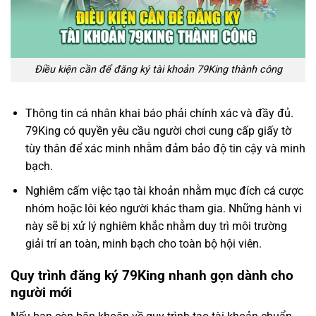
Điều kiện cần để đăng ký tài khoản 79King thành công
Thông tin cá nhân khai báo phải chính xác và đầy đủ.
79King có quyền yêu cầu người chơi cung cấp giấy tờ
tùy thân để xác minh nhằm đảm bảo độ tin cậy và minh
bạch.
Nghiêm cấm việc tạo tài khoản nhằm mục đích cá cược
nhóm hoặc lôi kéo người khác tham gia. Những hành vi
này sẽ bị xử lý nghiêm khắc nhằm duy trì môi trường
giải trí an toàn, minh bạch cho toàn bộ hội viên.
Quy trình đăng ký 79King nhanh gọn dành cho
người mới