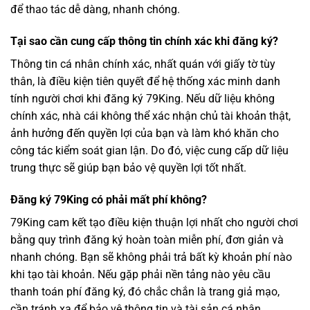
để thao tác dễ dàng, nhanh chóng.
Tại sao cần cung cấp thông tin chính xác khi đăng ký?
Thông tin cá nhân chính xác, nhất quán với giấy tờ tùy
thân, là điều kiện tiên quyết để hệ thống xác minh danh
tính người chơi khi
đăng ký 79King
. Nếu dữ liệu không
chính xác, nhà cái không thể xác nhận chủ tài khoản thật,
ảnh hưởng đến quyền lợi của bạn và làm khó khăn cho
công tác kiểm soát gian lận. Do đó, việc cung cấp dữ liệu
trung thực sẽ giúp bạn bảo vệ quyền lợi tốt nhất.
Đăng ký 79King có phải mất phí không?
79King cam kết tạo điều kiện thuận lợi nhất cho người chơi
bằng quy trình đăng ký hoàn toàn miễn phí, đơn giản và
nhanh chóng. Bạn sẽ không phải trả bất kỳ khoản phí nào
khi tạo tài khoản. Nếu gặp phải nền tảng nào yêu cầu
thanh toán phí đăng ký, đó chắc chắn là trang giả mạo,
cần tránh xa để bảo vệ thông tin và tài sản cá nhân.