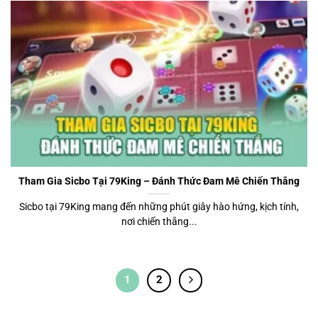
Tham Gia Sicbo Tại 79King – Đánh Thức Đam Mê Chiến Thắng
Sicbo tại 79King mang đến những phút giây hào hứng, kịch tính,
nơi chiến thắng...
1
2