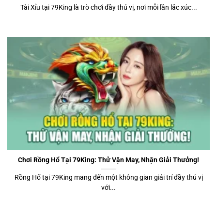
Tài Xỉu tại 79King là trò chơi đầy thú vị, nơi mỗi lần lắc xúc...
Chơi Rồng Hổ Tại 79King: Thử Vận May, Nhận Giải Thưởng!
Rồng Hổ tại 79King mang đến một không gian giải trí đầy thú vị
với...