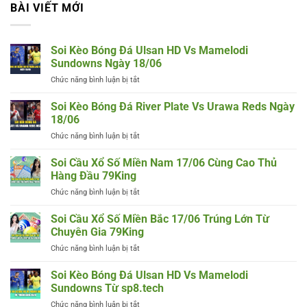
BÀI VIẾT MỚI
Soi Kèo Bóng Đá Ulsan HD Vs Mamelodi
Sundowns Ngày 18/06
ở
Chức năng bình luận bị tắt
Soi
Kèo
Soi Kèo Bóng Đá River Plate Vs Urawa Reds Ngày
Bóng
18/06
Đá
ở
Chức năng bình luận bị tắt
Ulsan
Soi
HD
Kèo
Soi Cầu Xổ Số Miền Nam 17/06 Cùng Cao Thủ
Vs
Bóng
Mamelodi
Hàng Đầu 79King
Đá
Sundowns
ở
Chức năng bình luận bị tắt
River
Ngày
Soi
Plate
18/06
Cầu
Soi Cầu Xổ Số Miền Bắc 17/06 Trúng Lớn Từ
Vs
Xổ
Urawa
Chuyên Gia 79King
Số
Reds
ở
Chức năng bình luận bị tắt
Miền
Ngày
Soi
Nam
18/06
Cầu
Soi Kèo Bóng Đá Ulsan HD Vs Mamelodi
17/06
Xổ
Cùng
Sundowns Từ sp8.tech
Số
Cao
ở
Chức năng bình luận bị tắt
Miền