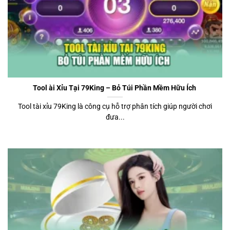
Tool ài Xỉu Tại 79King – Bỏ Túi Phần Mềm Hữu Ích
Tool tài xỉu 79King là công cụ hỗ trợ phân tích giúp người chơi
đưa...