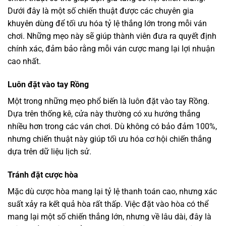
Dưới đây là một số chiến thuật được các chuyên gia
khuyên dùng để tối ưu hóa tỷ lệ thắng lớn trong mỗi ván
chơi. Những mẹo này sẽ giúp thành viên đưa ra quyết định
chính xác, đảm bảo rằng mỗi ván cược mang lại lợi nhuận
cao nhất.
Luôn đặt vào tay Rồng
Một trong những mẹo phổ biến là luôn đặt vào tay Rồng.
Dựa trên thống kê, cửa này thường có xu hướng thắng
nhiều hơn trong các ván chơi. Dù không có bảo đảm 100%,
nhưng chiến thuật này giúp tối ưu hóa cơ hội chiến thắng
dựa trên dữ liệu lịch sử.
Tránh đặt cược hòa
Mặc dù cược hòa mang lại tỷ lệ thanh toán cao, nhưng xác
suất xảy ra kết quả hòa rất thấp. Việc đặt vào hòa có thể
mang lại một số chiến thắng lớn, nhưng về lâu dài, đây là