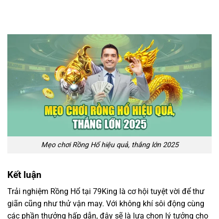
Mẹo chơi Rồng Hổ hiệu quả, thắng lớn 2025
Kết luận
Trải nghiệm Rồng Hổ tại 79King là cơ hội tuyệt vời để thư
giãn cũng như thử vận may. Với không khí sôi động cùng
các phần thưởng hấp dẫn, đây sẽ là lựa chọn lý tưởng cho