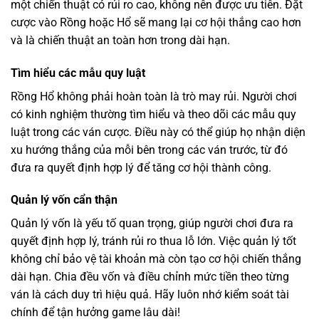
một chiến thuật có rủi ro cao, không nên được ưu tiên. Đặt
cược vào Rồng hoặc Hổ sẽ mang lại cơ hội thắng cao hơn
và là chiến thuật an toàn hơn trong dài hạn.
Tìm hiểu các mẫu quy luật
Rồng Hổ không phải hoàn toàn là trò may rủi. Người chơi
có kinh nghiệm thường tìm hiểu và theo dõi các mẫu quy
luật trong các ván cược. Điều này có thể giúp họ nhận diện
xu hướng thắng của mỗi bên trong các ván trước, từ đó
đưa ra quyết định hợp lý để tăng cơ hội thành công.
Quản lý vốn cẩn thận
Quản lý vốn là yếu tố quan trọng, giúp người chơi đưa ra
quyết định hợp lý, tránh rủi ro thua lỗ lớn. Việc quản lý tốt
không chỉ bảo vệ tài khoản mà còn tạo cơ hội chiến thắng
dài hạn. Chia đều vốn và điều chỉnh mức tiền theo từng
ván là cách duy trì hiệu quả. Hãy luôn nhớ kiểm soát tài
chính để tận hưởng game lâu dài!