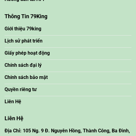
Thông Tin 79King
Giới thiệu 79king
Lịch sử phát triển
Giấy phép hoạt động
Chính sách đại lý
Chính sách bảo mật
Quyền riêng tư
Liên Hệ
Liên Hệ
Địa Chỉ: 105 Ng. 9 Đ. Nguyên Hồng, Thành Công, Ba Đình,