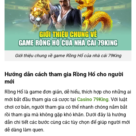
Giới thiệu chung về game Rồng Hổ của nhà cái 79King
Hướng dẫn cách tham gia Rồng Hổ cho người
mới
Rồng Hổ là game đơn giản, dễ hiểu, thích hợp cho những ai
mới bắt đầu tham gia cá cược tại
Casino 79King
. Với luật
chơi cơ bản, người tham gia có thể nhanh chóng nắm bắt
rồi tham gia mà không gặp khó khăn. Dưới đây là hướng
dẫn chi tiết các bước cùng các tùy chọn để giúp người mới
dễ dàng làm quen.