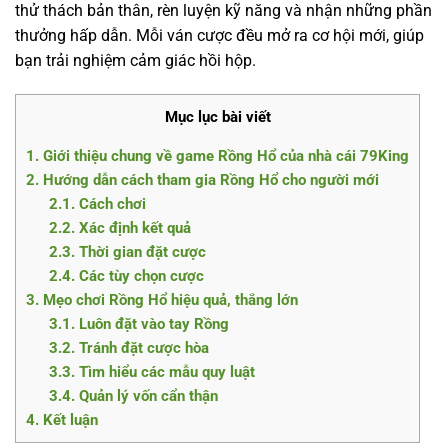
thử thách bản thân, rèn luyện kỹ năng và nhận những phần
thưởng hấp dẫn. Mỗi ván cược đều mở ra cơ hội mới, giúp
bạn trải nghiệm cảm giác hồi hộp.
Mục lục bài viết
1.
Giới thiệu chung về game Rồng Hổ của nhà cái 79King
2.
Hướng dẫn cách tham gia Rồng Hổ cho người mới
2.1.
Cách chơi
2.2.
Xác định kết quả
2.3.
Thời gian đặt cược
2.4.
Các tùy chọn cược
3.
Mẹo chơi Rồng Hổ hiệu quả, thắng lớn
3.1.
Luôn đặt vào tay Rồng
3.2.
Tránh đặt cược hòa
3.3.
Tìm hiểu các mẫu quy luật
3.4.
Quản lý vốn cẩn thận
4.
Kết luận