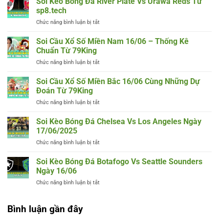
Soi Kèo Bóng Đá River Plate Vs Urawa Reds Từ
Đầu
Bóng
Trúng
sp8.tech
79King
Đá
Lớn
ở
Chức năng bình luận bị tắt
Ulsan
Từ
Soi
HD
Chuyên
Kèo
Soi Cầu Xổ Số Miền Nam 16/06 – Thống Kê
Vs
Gia
Bóng
Mamelodi
Chuẩn Từ 79King
79King
Đá
Sundowns
ở
Chức năng bình luận bị tắt
River
Từ
Soi
Plate
sp8.tech
Cầu
Soi Cầu Xổ Số Miền Bắc 16/06 Cùng Những Dự
Vs
Xổ
Urawa
Đoán Từ 79King
Số
Reds
ở
Chức năng bình luận bị tắt
Miền
Từ
Soi
Nam
sp8.tech
Cầu
Soi Kèo Bóng Đá Chelsea Vs Los Angeles Ngày
16/06
Xổ
–
17/06/2025
Số
Thống
ở
Chức năng bình luận bị tắt
Miền
Kê
Soi
Bắc
Chuẩn
Kèo
Soi Kèo Bóng Đá Botafogo Vs Seattle Sounders
16/06
Từ
Bóng
Cùng
Ngày 16/06
79King
Đá
Những
ở
Chức năng bình luận bị tắt
Chelsea
Dự
Soi
Vs
Đoán
Kèo
Los
Từ
Bình luận gần đây
Bóng
Angeles
79King
Đá
Ngày