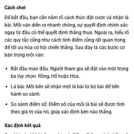
Cách chơi
Để bắt đầu, bạn cần nắm rõ cách thức đặt cược và nhận lá
bài. Mỗi ván diễn ra nhanh chóng, sự quyết định chính xác
ngay từ đầu có thể quyết định thắng thua. Ngoài ra, hiểu rõ
các quy tắc cũng như cách tính điểm cũng rất quan trọng
để tối ưu hóa cơ hội chiến thắng. Sau đây là các bước cơ
bản trong mỗi ván:
Bắt đầu màn đấu:
Người tham gia sẽ đặt vào một trong
ba tùy chọn: Rồng, Hổ hoặc Hòa.
Lá bài:
Mỗi bên sẽ nhận một lá bài từ bộ bài để tiến
hành so sánh.
So sánh điểm số:
Điểm số của mỗi lá bài sẽ được tính
theo giá trị của nó, giúp xác định bên nào thắng.
Xác định kết quả