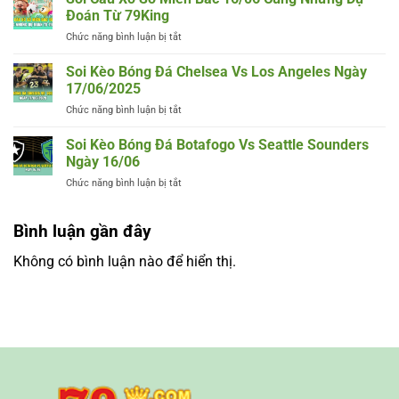
Xổ
Urawa
Đoán Từ 79King
Số
Reds
ở
Chức năng bình luận bị tắt
Miền
Từ
Soi
Nam
sp8.tech
Cầu
Soi Kèo Bóng Đá Chelsea Vs Los Angeles Ngày
16/06
Xổ
–
17/06/2025
Số
Thống
ở
Chức năng bình luận bị tắt
Miền
Kê
Soi
Bắc
Chuẩn
Kèo
Soi Kèo Bóng Đá Botafogo Vs Seattle Sounders
16/06
Từ
Bóng
Cùng
Ngày 16/06
79King
Đá
Những
ở
Chức năng bình luận bị tắt
Chelsea
Dự
Soi
Vs
Đoán
Kèo
Los
Từ
Bình luận gần đây
Bóng
Angeles
79King
Đá
Ngày
Botafogo
Không có bình luận nào để hiển thị.
17/06/2025
Vs
Seattle
Sounders
Ngày
16/06