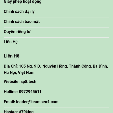
Giấy phép hoạt động
Chính sách đại lý
Chính sách bảo mật
Quyền riêng tư
Liên Hệ
Liên Hệ
Địa Chỉ: 105 Ng. 9 Đ. Nguyên Hồng, Thành Công, Ba Đình,
Hà Nội, Việt Nam
Website: sp8.tech
Hotline: 0972945611
Email:
leader@teamseo4.com
Hastag: #79king