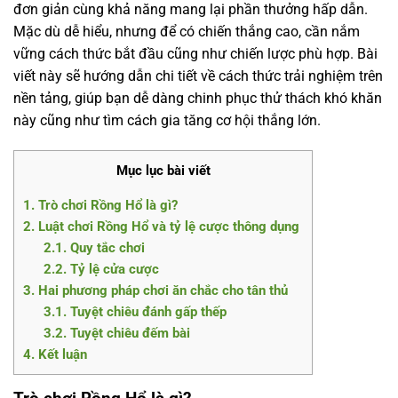
đơn giản cùng khả năng mang lại phần thưởng hấp dẫn.
Mặc dù dễ hiểu, nhưng để có chiến thắng cao, cần nắm
vững cách thức bắt đầu cũng như chiến lược phù hợp. Bài
viết này sẽ hướng dẫn chi tiết về cách thức trải nghiệm trên
nền tảng, giúp bạn dễ dàng chinh phục thử thách khó khăn
này cũng như tìm cách gia tăng cơ hội thắng lớn.
Mục lục bài viết
1.
Trò chơi Rồng Hổ là gì?
2.
Luật chơi Rồng Hổ và tỷ lệ cược thông dụng
2.1.
Quy tắc chơi
2.2.
Tỷ lệ cửa cược
3.
Hai phương pháp chơi ăn chắc cho tân thủ
3.1.
Tuyệt chiêu đánh gấp thếp
3.2.
Tuyệt chiêu đếm bài
4.
Kết luận