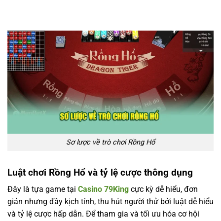
Sơ lược về trò chơi Rồng Hổ
Luật chơi Rồng Hổ và tỷ lệ cược thông dụng
Đây là tựa game tại
Casino 79King
cực kỳ dễ hiểu, đơn
giản nhưng đầy kịch tính, thu hút người thử bởi luật dễ hiểu
và tỷ lệ cược hấp dẫn. Để tham gia và tối ưu hóa cơ hội