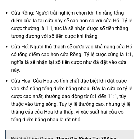
Cửa Rồng: Người trải nghiệm chọn khi tin rằng tổng
điểm của lá tại cửa này sẽ cao hơn so với cửa Hổ. Tỷ lệ
cược thường là 1:1, tức là sẽ nhận được số tiền thắng
tương đương với số tiền cược khi thắng.
Cửa Hổ: Người thử thách sẽ cược vào khả năng cửa Hổ
có tổng điểm cao hơn cửa Rồng. Tỷ lệ cược cũng là 1:1,
nghĩa là sẽ nhận lại số tiền cược như đã đặt vào cửa
này.
Cửa Hòa: Cửa Hòa có tính chất đặc biệt khi đặt cược
vào khả năng tổng điểm bằng nhau. Đây là cửa có tỷ lệ
cược cao nhất, thường dao động từ 8:1 đến 11:1, tùy
thuộc vào từng sòng. Tuy tỷ lệ thưởng cao, nhưng tỷ lệ
thắng của cửa Hòa khá thấp, vì xác suất hai cửa có
tổng điểm bằng nhau là rất nhỏ.
Bài Viết Liên Quan:
Tham Gia Sicbo Tại 79King -