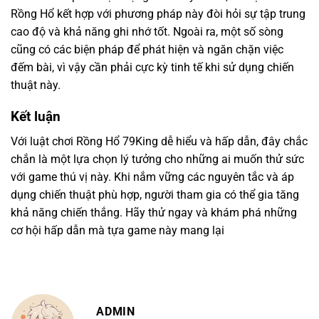
Rồng Hổ kết hợp với phương pháp này đòi hỏi sự tập trung
cao độ và khả năng ghi nhớ tốt. Ngoài ra, một số sòng
cũng có các biện pháp để phát hiện và ngăn chặn việc
đếm bài, vì vậy cần phải cực kỳ tinh tế khi sử dụng chiến
thuật này.
Kết luận
Với luật chơi Rồng Hổ 79King dễ hiểu và hấp dẫn, đây chắc
chắn là một lựa chọn lý tưởng cho những ai muốn thử sức
với game thú vị này. Khi nắm vững các nguyên tắc và áp
dụng chiến thuật phù hợp, người tham gia có thể gia tăng
khả năng chiến thắng. Hãy thử ngay và khám phá những
cơ hội hấp dẫn mà tựa game này mang lại
ADMIN