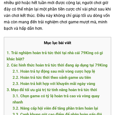
nhiều giờ hoặc hết tuần mới được cộng lại, người chơi giờ
đây có thể nhận lại một phần tiền cược chỉ vài phút sau khi
ván chơi kết thúc. Điều này không chỉ giúp tối ưu dòng vốn
mà còn mang đến trải nghiệm chơi game mượt mà, minh
bạch và hấp dẫn hơn.
Mục lục bài viết
1.
Trải nghiệm hoàn trả tức thời tại nhà cái 79King có gì
khác biệt?
2.
Các hình thức hoàn trả tức thời đang áp dụng tại 79King
2.1.
Hoàn trả tự động sau mỗi vòng cược hợp lệ
2.2.
Hoàn trả tức thời theo sảnh game ưu tiên
2.3.
Hoàn trả kết hợp với khuyến mãi ngày vàng
3.
Mẹo để tối ưu giá trị từ tính năng hoàn trả tức thời
3.1.
Chọn game có tỷ lệ hoàn trả cao và vòng quay
nhanh
3.2.
Nâng cấp hội viên để tăng phần trăm hoàn lại
3.3.
Canh khung giờ cao điểm để nhận hoàn gấp đôi