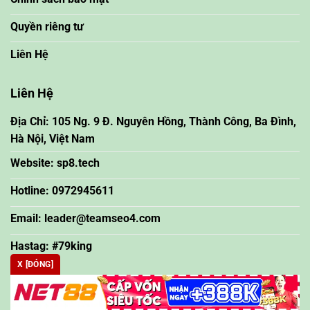
Quyền riêng tư
Liên Hệ
Liên Hệ
Địa Chỉ: 105 Ng. 9 Đ. Nguyên Hồng, Thành Công, Ba Đình,
Hà Nội, Việt Nam
Website: sp8.tech
Hotline: 0972945611
Email:
leader@teamseo4.com
Hastag: #79king
X [ĐÓNG]
nhà cái uy tín