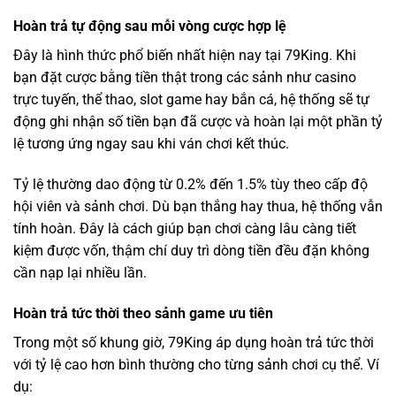
Hoàn trả tự động sau mỗi vòng cược hợp lệ
Đây là hình thức phổ biến nhất hiện nay tại 79King. Khi
bạn đặt cược bằng tiền thật trong các sảnh như casino
trực tuyến, thể thao, slot game hay bắn cá, hệ thống sẽ tự
động ghi nhận số tiền bạn đã cược và hoàn lại một phần tỷ
lệ tương ứng ngay sau khi ván chơi kết thúc.
Tỷ lệ thường dao động từ 0.2% đến 1.5% tùy theo cấp độ
hội viên và sảnh chơi. Dù bạn thắng hay thua, hệ thống vẫn
tính hoàn. Đây là cách giúp bạn chơi càng lâu càng tiết
kiệm được vốn, thậm chí duy trì dòng tiền đều đặn không
cần nạp lại nhiều lần.
Hoàn trả tức thời theo sảnh game ưu tiên
Trong một số khung giờ, 79King áp dụng hoàn trả tức thời
với tỷ lệ cao hơn bình thường cho từng sảnh chơi cụ thể. Ví
dụ: