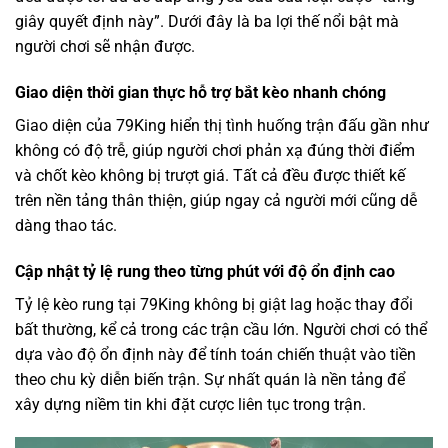
giây quyết định này”. Dưới đây là ba lợi thế nổi bật mà
người chơi sẽ nhận được.
Giao diện thời gian thực hỗ trợ bắt kèo nhanh chóng
Giao diện của 79King hiển thị tình huống trận đấu gần như
không có độ trễ, giúp người chơi phản xạ đúng thời điểm
và chốt kèo không bị trượt giá. Tất cả đều được thiết kế
trên nền tảng thân thiện, giúp ngay cả người mới cũng dễ
dàng thao tác.
Cập nhật tỷ lệ rung theo từng phút với độ ổn định cao
Tỷ lệ kèo rung tại 79King không bị giật lag hoặc thay đổi
bất thường, kể cả trong các trận cầu lớn. Người chơi có thể
dựa vào độ ổn định này để tính toán chiến thuật vào tiền
theo chu kỳ diễn biến trận. Sự nhất quán là nền tảng để
xây dựng niềm tin khi đặt cược liên tục trong trận.