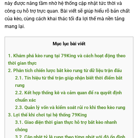
này được nâng tầm nhờ hệ thống cập nhật tức thời và
công cụ hỗ trợ trực quan. Bài viết sẽ giúp hiểu rõ bản chất
của kèo, cùng cách khai thác tối đa lợi thế mà nền tảng
mang lại.
Mục lục bài viết
1.
Khám phá kèo rung tại 79King và cách hoạt động theo
thời gian thực
2.
Phân tích chiến lược bắt kèo rung từ dữ liệu trận đấu
2.1.
Tín hiệu từ thế trận giúp nhận biết thời điểm bắt
rung
2.2.
Kết hợp thống kê và cảm quan để ra quyết định
chuẩn xác
2.3.
Quản lý vốn và kiểm soát rủi ro khi theo kèo rung
3.
Lợi thế khi chơi tại hệ thống 79King
3.1.
Giao diện thời gian thực hỗ trợ bắt kèo nhanh
chóng
3.2.
Cập nhật tỷ lệ rung theo từng phút với độ ổn định