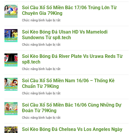
Soi
Plate
18/06
Cầu
Soi Cầu Xổ Số Miền Bắc 17/06 Trúng Lớn Từ
Vs
Xổ
Urawa
Chuyên Gia 79King
Số
Reds
ở
Chức năng bình luận bị tắt
Miền
Ngày
Soi
Nam
18/06
Cầu
Soi Kèo Bóng Đá Ulsan HD Vs Mamelodi
17/06
Xổ
Cùng
Sundowns Từ sp8.tech
Số
Cao
ở
Chức năng bình luận bị tắt
Miền
Thủ
Soi
Bắc
Hàng
Kèo
Soi Kèo Bóng Đá River Plate Vs Urawa Reds Từ
17/06
Đầu
Bóng
Trúng
sp8.tech
79King
Đá
Lớn
ở
Chức năng bình luận bị tắt
Ulsan
Từ
Soi
HD
Chuyên
Kèo
Soi Cầu Xổ Số Miền Nam 16/06 – Thống Kê
Vs
Gia
Bóng
Mamelodi
Chuẩn Từ 79King
79King
Đá
Sundowns
ở
Chức năng bình luận bị tắt
River
Từ
Soi
Plate
sp8.tech
Cầu
Soi Cầu Xổ Số Miền Bắc 16/06 Cùng Những Dự
Vs
Xổ
Urawa
Đoán Từ 79King
Số
Reds
ở
Chức năng bình luận bị tắt
Miền
Từ
Soi
Nam
sp8.tech
Cầu
Soi Kèo Bóng Đá Chelsea Vs Los Angeles Ngày
16/06
Xổ