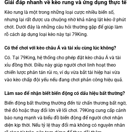
Giải đáp nhanh về kèo rung và ứng dụng thực tế
Kèo rung là một trong những loại cược nhiều biến số,
nhưng lại rất được ưa chuộng nhờ khả năng lật kèo ở phút
chót. Dưới đây là những câu hỏi thường gặp để giúp làm
rõ cách áp dụng loại kèo này tại 79King.
Có thể chơi với kèo châu Á và tài xỉu cùng lúc không?
Có. Tại 79King, hệ thống cho phép đặt kèo châu Á và tài
xỉu đồng thời. Điều này giúp người chơi linh hoạt theo
chiến lược phân tán rủi ro, ví dụ vừa bắt tài hiệp hai vừa
vào kèo chấp đội yếu nếu đang chơi phản công hiệu quả.
Làm sao để nhận biết biến động có dấu hiệu bất thường?
Biến động bất thường thường đến từ chấn thương bất ngờ,
thẻ đỏ hoặc thay đổi lớn về lối chơi. 79King cung cấp cảnh
báo rung mạnh và biểu đồ biến động để người chơi nhận
diện kịp thời. Nếu tỷ lệ thay đổi mà không có nguyên nhân