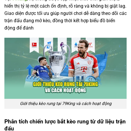
hiển thị tỷ lệ một cách ổn định, rõ ràng và không bị giật lag.
Giao diện được tối ưu giúp người chơi dễ dàng theo dõi các
trận đấu đang mở kèo, đồng thời kết hợp biểu đồ biến
động để đánh
Giới thiệu kèo rung tại 79King và cách hoạt động
Phân tích chiến lược bắt kèo rung từ dữ liệu trận
đấu