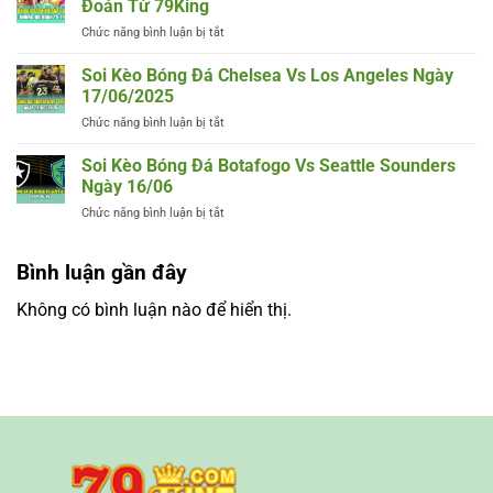
Urawa
Đoán Từ 79King
Số
Reds
ở
Chức năng bình luận bị tắt
Miền
Từ
Soi
Nam
sp8.tech
Cầu
Soi Kèo Bóng Đá Chelsea Vs Los Angeles Ngày
16/06
Xổ
–
17/06/2025
Số
Thống
ở
Chức năng bình luận bị tắt
Miền
Kê
Soi
Bắc
Chuẩn
Kèo
Soi Kèo Bóng Đá Botafogo Vs Seattle Sounders
16/06
Từ
Bóng
Cùng
Ngày 16/06
79King
Đá
Những
ở
Chức năng bình luận bị tắt
Chelsea
Dự
Soi
Vs
Đoán
Kèo
Los
Từ
Bình luận gần đây
Bóng
Angeles
79King
Đá
Ngày
Botafogo
Không có bình luận nào để hiển thị.
17/06/2025
Vs
Seattle
Sounders
Ngày
16/06