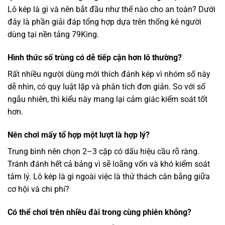
Lô kép là gì và nên bắt đầu như thế nào cho an toàn? Dưới
đây là phần giải đáp tổng hợp dựa trên thống kê người
dùng tại nền tảng 79King.
Hình thức số trùng có dễ tiếp cận hơn lô thường?
Rất nhiều người dùng mới thích đánh kép vì nhóm số này
dễ nhìn, có quy luật lặp và phân tích đơn giản. So với số
ngẫu nhiên, thì kiểu này mang lại cảm giác kiểm soát tốt
hơn.
Nên chơi mấy tổ hợp một lượt là hợp lý?
Trung bình nên chọn 2–3 cặp có dấu hiệu cầu rõ ràng.
Tránh đánh hết cả bảng vì sẽ loãng vốn và khó kiểm soát
tâm lý. Lô kép là gì ngoài việc là thử thách cân bằng giữa
cơ hội và chi phí?
Có thể chơi trên nhiều đài trong cùng phiên không?