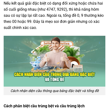
Nếu kết quả giải đặc biệt có dạng đối xứng hoặc chứa hai
số cuối giống nhau (như 4747, 9292), thì khả năng hôm
sau có sự lặp lại rất cao. Ngoài ra, tổng đề 0, 9 thường kéo
theo 00 hoặc 99. Đây là mẹo soi đơn giản nhưng có xác
suất chính xác cao.
Cách nhận diện cầu thông qua bảng đặc biệt và tổng đề
Cách phân biệt cầu trùng bệt và cầu trùng lệch