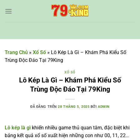
Chuyển
đến
nội
dung
Trang Chủ
»
Xổ Số
»
Lô Kép Là Gì – Khám Phá Kiểu Số
Trùng Độc Đáo Tại 79King
XỔ SỐ
Lô Kép Là Gì – Khám Phá Kiểu Số
Trùng Độc Đáo Tại 79King
ĐÃ ĐĂNG TRÊN
28 THÁNG 5, 2025
BỞI
ADMIN
Lô kép là gì
khiến nhiều game thủ quan tâm, đặc biệt khi
bảng kết quả xổ số xuất hiện những con như 00, 11, 22…