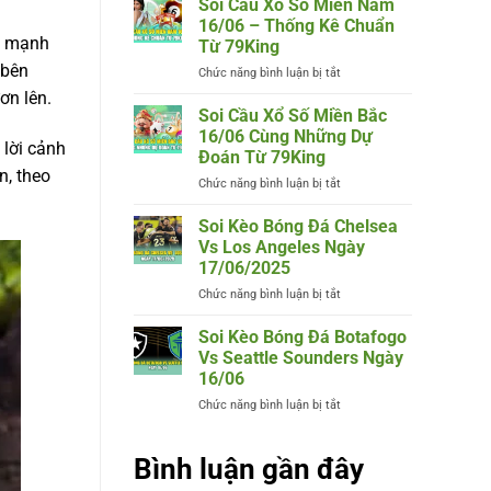
Soi Cầu Xổ Số Miền Nam
Bóng
Sundowns
16/06 – Thống Kê Chuẩn
Đá
Từ
ng mạnh
Từ 79King
River
sp8.tech
 bên
ở
Chức năng bình luận bị tắt
Plate
Soi
Vs
ơn lên.
Cầu
Urawa
Soi Cầu Xổ Số Miền Bắc
Xổ
Reds
16/06 Cùng Những Dự
 lời cảnh
Số
Từ
Đoán Từ 79King
Miền
sp8.tech
n, theo
ở
Chức năng bình luận bị tắt
Nam
Soi
16/06
Cầu
–
Soi Kèo Bóng Đá Chelsea
Xổ
Thống
Vs Los Angeles Ngày
Số
Kê
17/06/2025
Miền
Chuẩn
ở
Chức năng bình luận bị tắt
Bắc
Từ
Soi
16/06
79King
Kèo
Cùng
Soi Kèo Bóng Đá Botafogo
Bóng
Những
Vs Seattle Sounders Ngày
Đá
Dự
16/06
Chelsea
Đoán
ở
Chức năng bình luận bị tắt
Vs
Từ
Soi
Los
79King
Kèo
Angeles
Bình luận gần đây
Bóng
Ngày
Đá
17/06/2025