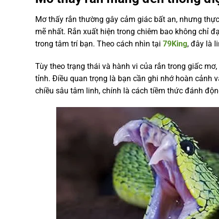
Mơ thấy rắn thường gây cảm giác bất an, nhưng thực
mẽ nhất. Rắn xuất hiện trong chiêm bao không chỉ đạ
trong tâm trí bạn. Theo cách nhìn tại
79King
, đây là 
Tùy theo trạng thái và hành vi của rắn trong giấc mơ
tỉnh. Điều quan trọng là bạn cần ghi nhớ hoàn cảnh 
chiều sâu tâm linh, chính là cách tiềm thức đánh độn