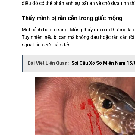
điều đó có thể phản ánh sự bất an về chỗ dựa tinh th
Thấy mình bị rắn cắn trong giấc mộng
Một cảnh báo rõ ràng. Mộng thấy rắn cắn thường là 
Tuy nhiên, nếu bị cắn mà không đau hoặc rắn cắn rồi 
ngoặt tích cực sắp đến.
Bài Viết Liên Quan:
Soi Cầu Xổ Số Miền Nam 15/