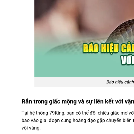
Báo hiệu cảnh
Rắn trong giấc mộng và sự liên kết với vậ
Tại hệ thống 79King, bạn có thể đối chiếu giấc mơ vớ
bao vào giai đoạn cung hoàng đạo gặp chuyển biến th
vội vàng.