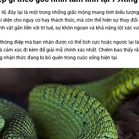
 tế, đây lại là một trong những giấc mộng mang tính biểu tượ
i diện cho nguy cơ hay thách thức, mà còn thể hiện sự thay đổi
linh vật gắn liền với trí tuệ, sự khôn ngoan và khả năng lột xác vư
, thông điệp mà bạn nhận được có thể tích cực hoặc ngược lại là
và cảm xúc đi kèm để giải mã chính xác nhất. Chiêm bao thấy rắ
g nhận thức đang bị bỏ quên trong cuộc sống hiện tại.