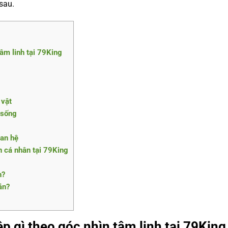
sau.
âm linh tại 79King
 vật
 sống
an hệ
n cá nhân tại 79King
h?
ắn?
 gì theo góc nhìn tâm linh tại 79King