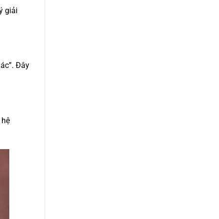
ý giải
xác”. Đây
 hệ