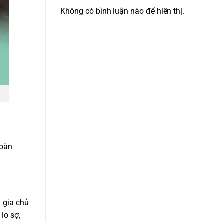
Botafogo
Không có bình luận nào để hiển thị.
Vs
Seattle
Sounders
Ngày
16/06
toàn
g gia chủ
lo sợ,