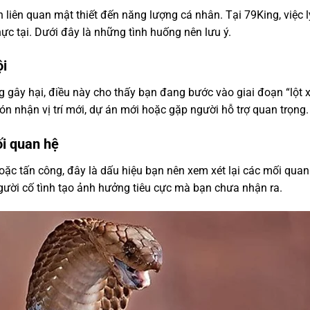
 liên quan mật thiết đến năng lượng cá nhân. Tại 79King, việc l
ực tại. Dưới đây là những tình huống nên lưu ý.
ội
g gây hại, điều này cho thấy bạn đang bước vào giai đoạn “lột 
đón nhận vị trí mới, dự án mới hoặc gặp người hỗ trợ quan trọng.
ối quan hệ
hoặc tấn công, đây là dấu hiệu bạn nên xem xét lại các mối quan
gười cố tình tạo ảnh hưởng tiêu cực mà bạn chưa nhận ra.