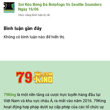
Chuẩn
Kèo
Soi Kèo Bóng Đá Botafogo Vs Seattle Sounders
16/06
Từ
Bóng
Cùng
Ngày 16/06
79King
Đá
Những
ở
Chức năng bình luận bị tắt
Chelsea
Dự
Soi
Vs
Đoán
Kèo
Los
Từ
Bình luận gần đây
Bóng
Angeles
79King
Đá
Ngày
Botafogo
Không có bình luận nào để hiển thị.
17/06/2025
Vs
Seattle
Sounders
Ngày
16/06
79King
là một nền tảng cá cược trực tuyến hàng đầu tại
Việt Nam và khu vực châu Á, ra mắt vào năm 2016. 79King
hoạt động hợp pháp dưới sự cấp phép của các tổ chức uy