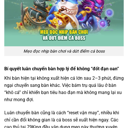
Mẹo đọc nhịp bàn chơi và dứt điểm cá boss
Bí quyết luân chuyển bàn hợp lý để không “đốt đạn oan”
Khi bàn hiện tại không xuất hiện cá lớn sau 2–3 phút, đừng
ngại chuyển sang bàn khác. Việc bám trụ quá lâu ở bàn
“khô cá” chỉ khiến bạn tiêu hao đạn mà không mang lại xu
như mong đợi.
Luân chuyển bàn cũng là cách “reset vận may”, nhiều khi
chỉ cần đổi không gian là cá boss sẽ xuất hiện ngay. Các
cao thủ tại 79King đều vận dụng mẹo này thường xuyên.