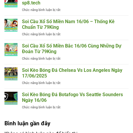
Bóng
Trúng
sp8.tech
79King
Đá
Lớn
ở
Chức năng bình luận bị tắt
Ulsan
Từ
Soi
HD
Chuyên
Kèo
Soi Cầu Xổ Số Miền Nam 16/06 – Thống Kê
Vs
Gia
Bóng
Mamelodi
Chuẩn Từ 79King
79King
Đá
Sundowns
ở
Chức năng bình luận bị tắt
River
Từ
Soi
Plate
sp8.tech
Cầu
Soi Cầu Xổ Số Miền Bắc 16/06 Cùng Những Dự
Vs
Xổ
Urawa
Đoán Từ 79King
Số
Reds
ở
Chức năng bình luận bị tắt
Miền
Từ
Soi
Nam
sp8.tech
Cầu
Soi Kèo Bóng Đá Chelsea Vs Los Angeles Ngày
16/06
Xổ
–
17/06/2025
Số
Thống
ở
Chức năng bình luận bị tắt
Miền
Kê
Soi
Bắc
Chuẩn
Kèo
Soi Kèo Bóng Đá Botafogo Vs Seattle Sounders
16/06
Từ
Bóng
Cùng
Ngày 16/06
79King
Đá
Những
ở
Chức năng bình luận bị tắt
Chelsea
Dự
Soi
Vs
Đoán
Kèo
Los
Từ
Bình luận gần đây
Bóng
Angeles
79King
Đá
Ngày
Botafogo