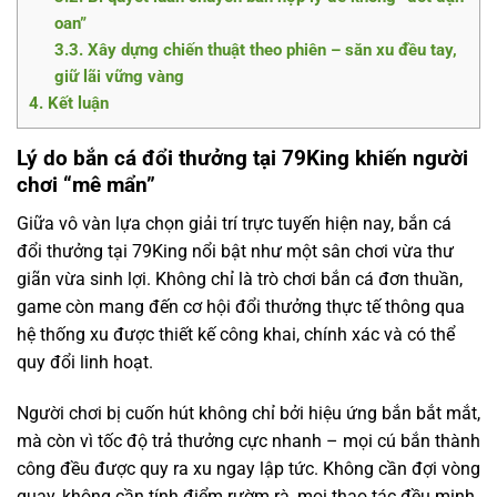
oan”
3.3.
Xây dựng chiến thuật theo phiên – săn xu đều tay,
giữ lãi vững vàng
4.
Kết luận
Lý do bắn cá đổi thưởng tại 79King khiến người
chơi “mê mẩn”
Giữa vô vàn lựa chọn giải trí trực tuyến hiện nay, bắn cá
đổi thưởng tại 79King nổi bật như một sân chơi vừa thư
giãn vừa sinh lợi. Không chỉ là trò chơi bắn cá đơn thuần,
game còn mang đến cơ hội đổi thưởng thực tế thông qua
hệ thống xu được thiết kế công khai, chính xác và có thể
quy đổi linh hoạt.
Người chơi bị cuốn hút không chỉ bởi hiệu ứng bắn bắt mắt,
mà còn vì tốc độ trả thưởng cực nhanh – mọi cú bắn thành
công đều được quy ra xu ngay lập tức. Không cần đợi vòng
quay, không cần tính điểm rườm rà, mọi thao tác đều minh