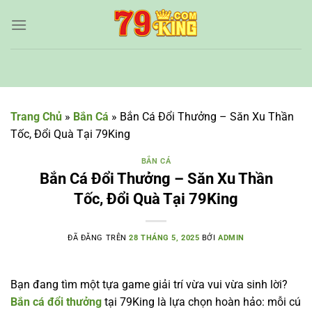
Chuyển
đến
nội
dung
Trang Chủ
»
Bắn Cá
»
Bắn Cá Đổi Thưởng – Săn Xu Thần
Tốc, Đổi Quà Tại 79King
BẮN CÁ
Bắn Cá Đổi Thưởng – Săn Xu Thần
Tốc, Đổi Quà Tại 79King
ĐÃ ĐĂNG TRÊN
28 THÁNG 5, 2025
BỞI
ADMIN
Bạn đang tìm một tựa game giải trí vừa vui vừa sinh lời?
Bắn cá đổi thưởng
tại 79King là lựa chọn hoàn hảo: mỗi cú