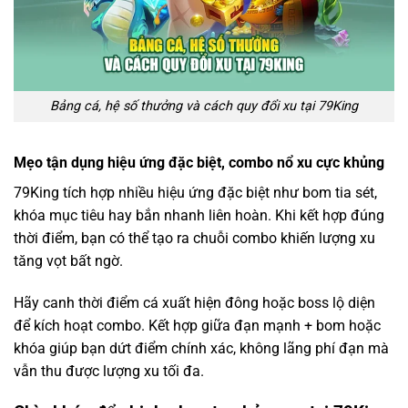
Bảng cá, hệ số thưởng và cách quy đổi xu tại 79King
Mẹo tận dụng hiệu ứng đặc biệt, combo nổ xu cực khủng
79King tích hợp nhiều hiệu ứng đặc biệt như bom tia sét,
khóa mục tiêu hay bắn nhanh liên hoàn. Khi kết hợp đúng
thời điểm, bạn có thể tạo ra chuỗi combo khiến lượng xu
tăng vọt bất ngờ.
Hãy canh thời điểm cá xuất hiện đông hoặc boss lộ diện
để kích hoạt combo. Kết hợp giữa đạn mạnh + bom hoặc
khóa giúp bạn dứt điểm chính xác, không lãng phí đạn mà
vẫn thu được lượng xu tối đa.