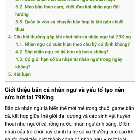
3.2.
Mẹo bắn theo cụm, chốt đạn khi nhân ngư đổi
hướng
3.3.
Quản lý vốn và chuyển bàn hợp lý khi gặp chuỗi
thua
4.
Câu hỏi thường gặp khi chơi bắn cá nhân ngư tại 79King
4.1.
Nhân ngư có xuất hiện theo chu kỳ cố định không?
4.2.
Săn nhân ngư có dễ hơn cá boss không?
4.3.
Có giới hạn số xu nhận từ nhân ngư trong ngày
không?
5.
Kết luận
Giới thiệu bắn cá nhân ngư và yếu tố tạo nên
sức hút tại 79King
Bắn cá nhân ngư là biến thể mới mẻ trong chuỗi game bắn
cá, kết hợp giữa thế giới đại dương và các sinh vật huyền
thoại như người cá, rồng nước, nhân ngư ánh sáng. Điểm
nhấn của trò chơi này chính là hệ số xu thưởng cực cao khi
người chơi tiêu diệt thành công cá nhân ngư – một loại