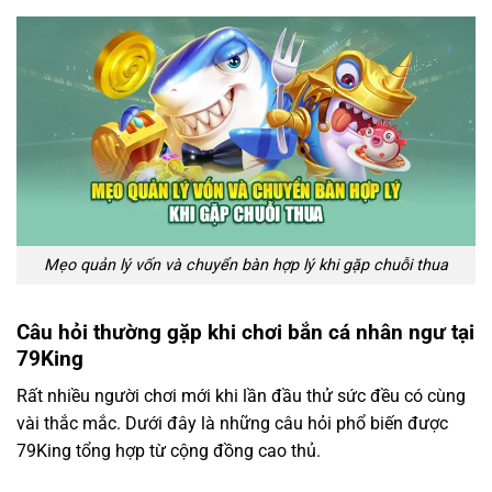
Mẹo quản lý vốn và chuyển bàn hợp lý khi gặp chuỗi thua
Câu hỏi thường gặp khi chơi bắn cá nhân ngư tại
79King
Rất nhiều người chơi mới khi lần đầu thử sức đều có cùng
vài thắc mắc. Dưới đây là những câu hỏi phổ biến được
79King tổng hợp từ cộng đồng cao thủ.