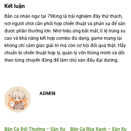
Kết luận
Bắn cá nhân ngư tại 79King là trải nghiệm đầy thử thách,
nơi người chơi cần phối hợp chiến thuật và phản xạ để săn
được phần thưởng lớn. Nhờ hiệu ứng bắt mắt, tỉ lệ trúng xu
cao và khả năng kết hợp combo đa dạng, game mang lại
không chỉ cảm giác giải trí mà còn cơ hội đổi quà thật. Hãy
chuẩn bị chiến thuật hợp lý, quản lý vốn thông minh và dõi
theo từng chuyển động để làm chủ sàn đấu đại dương.
ADMIN
Bắn Cá Đổi Thưởng – Săn Xu
Bắn Cá Rùa Xanh – Săn Xu