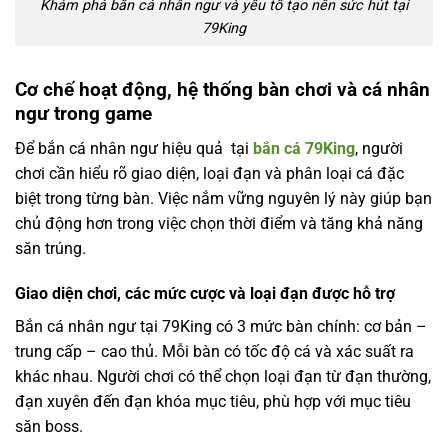
Khám phá bắn cá nhân ngư và yếu tố tạo nên sức hút tại
79King
Cơ chế hoạt động, hệ thống bàn chơi và cá nhân
ngư trong game
Để bắn cá nhân ngư hiệu quả tại
bắn cá 79King
, người
chơi cần hiểu rõ giao diện, loại đạn và phân loại cá đặc
biệt trong từng bàn. Việc nắm vững nguyên lý này giúp bạn
chủ động hơn trong việc chọn thời điểm và tăng khả năng
săn trúng.
Giao diện chơi, các mức cược và loại đạn được hỗ trợ
Bắn cá nhân ngư tại 79King có 3 mức bàn chính: cơ bản –
trung cấp – cao thủ. Mỗi bàn có tốc độ cá và xác suất ra
khác nhau. Người chơi có thể chọn loại đạn từ đạn thường,
đạn xuyên đến đạn khóa mục tiêu, phù hợp với mục tiêu
săn boss.