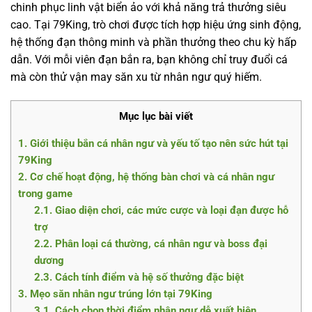
chinh phục linh vật biển ảo với khả năng trả thưởng siêu
cao. Tại 79King, trò chơi được tích hợp hiệu ứng sinh động,
hệ thống đạn thông minh và phần thưởng theo chu kỳ hấp
dẫn. Với mỗi viên đạn bắn ra, bạn không chỉ truy đuổi cá
mà còn thử vận may săn xu từ nhân ngư quý hiếm.
Mục lục bài viết
1.
Giới thiệu bắn cá nhân ngư và yếu tố tạo nên sức hút tại
79King
2.
Cơ chế hoạt động, hệ thống bàn chơi và cá nhân ngư
trong game
2.1.
Giao diện chơi, các mức cược và loại đạn được hỗ
trợ
2.2.
Phân loại cá thường, cá nhân ngư và boss đại
dương
2.3.
Cách tính điểm và hệ số thưởng đặc biệt
3.
Mẹo săn nhân ngư trúng lớn tại 79King
3.1.
Cách chọn thời điểm nhân ngư dễ xuất hiện