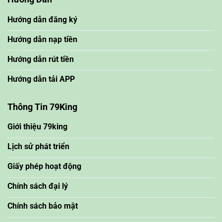
Hướng dẫn đăng ký
Hướng dẫn nạp tiền
Hướng dẫn rút tiền
Hướng dẫn tải APP
Thông Tin 79King
Giới thiệu 79king
Lịch sử phát triển
Giấy phép hoạt động
Chính sách đại lý
Chính sách bảo mật