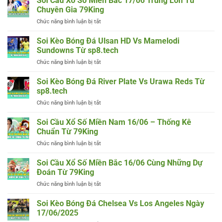
Soi Cầu Xổ Số Miền Bắc 17/06 Trúng Lớn Từ
Xổ
Urawa
Chuyên Gia 79King
Số
Reds
ở
Chức năng bình luận bị tắt
Miền
Ngày
Soi
Nam
18/06
Cầu
Soi Kèo Bóng Đá Ulsan HD Vs Mamelodi
17/06
Xổ
Cùng
Sundowns Từ sp8.tech
Số
Cao
ở
Chức năng bình luận bị tắt
Miền
Thủ
Soi
Bắc
Hàng
Kèo
Soi Kèo Bóng Đá River Plate Vs Urawa Reds Từ
17/06
Đầu
Bóng
Trúng
sp8.tech
79King
Đá
Lớn
ở
Chức năng bình luận bị tắt
Ulsan
Từ
Soi
HD
Chuyên
Kèo
Soi Cầu Xổ Số Miền Nam 16/06 – Thống Kê
Vs
Gia
Bóng
Mamelodi
Chuẩn Từ 79King
79King
Đá
Sundowns
ở
Chức năng bình luận bị tắt
River
Từ
Soi
Plate
sp8.tech
Cầu
Soi Cầu Xổ Số Miền Bắc 16/06 Cùng Những Dự
Vs
Xổ
Urawa
Đoán Từ 79King
Số
Reds
ở
Chức năng bình luận bị tắt
Miền
Từ
Soi
Nam
sp8.tech
Cầu
Soi Kèo Bóng Đá Chelsea Vs Los Angeles Ngày
16/06
Xổ
–
17/06/2025
Số
Thống