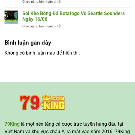
ở
Chức năng bình luận bị tắt
Miền
Kê
Soi
Bắc
Chuẩn
Kèo
Soi Kèo Bóng Đá Botafogo Vs Seattle Sounders
16/06
Từ
Bóng
Cùng
Ngày 16/06
79King
Đá
Những
ở
Chức năng bình luận bị tắt
Chelsea
Dự
Soi
Vs
Đoán
Kèo
Los
Từ
Bình luận gần đây
Bóng
Angeles
79King
Đá
Ngày
Botafogo
Không có bình luận nào để hiển thị.
17/06/2025
Vs
Seattle
Sounders
Ngày
16/06
79King
là một nền tảng cá cược trực tuyến hàng đầu tại
Việt Nam và khu vực châu Á, ra mắt vào năm 2016. 79King